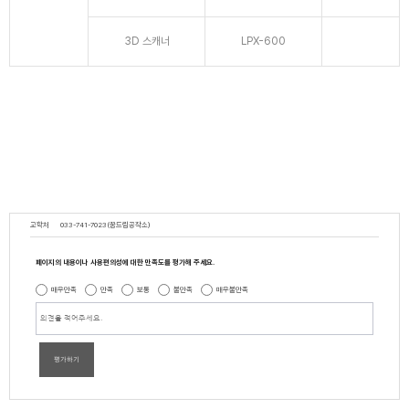
3D 스캐너
LPX-600
교학처
033-741-7023(꿈드림공작소)
페이지의 내용이나 사용편의성에 대한 만족도를 평가해 주세요.
매우만족
만족
보통
불만족
매우불만족
평가하기