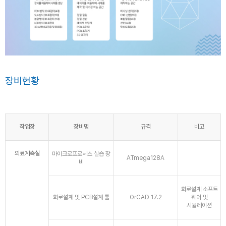
장비현황
작업장
장비명
규격
비고
의료계측실
마이크로프로세스 실습 장
ATmega128A
비
회로설계 소프트
회로설계 및 PCB설계 툴
OrCAD 17.2
웨어 및
시뮬레이션