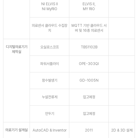
NI ELVIS II
ELVIS II,
NI MyRIO
MY RIO
의료센서 클라우드 수집장
MQTT 기반 클라우드 서
치
버 및 16종 의료센서
디지털의료기기
오실로스코프
TBS1102B
제작실
파워서플라이
OPE-303QI
함수발생기
GD-1005N
누설전류계
입고예정
인두기
입고예정
의료기기 설계실
AutoCAD & Inventor
2011
2D & 3D 설계