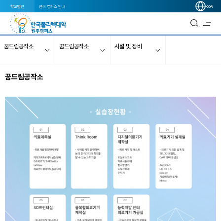
학교법인
전국 캠퍼스 안내
KOR
꿈드림공작소
꿈드림공작소
시설 및 장비
꿈드림공작소