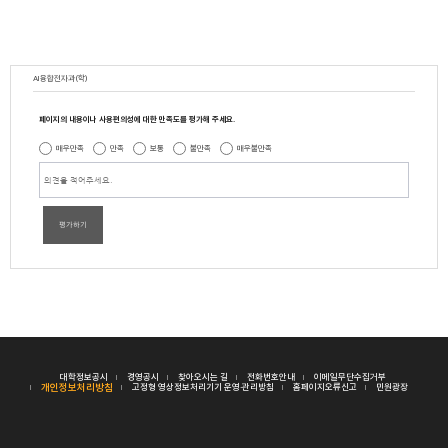
AI융합전자과(학)
페이지의 내용이나 사용편의성에 대한 만족도를 평가해 주세요.
매우만족
만족
보통
불만족
매우불만족
평가하기
대학정보공시
경영공시
찾아오시는 길
전화번호안내
이메일무단수집거부
개인정보처리방침
고정형 영상정보처리기기 운영·관리방침
홈페이지오류신고
민원광장