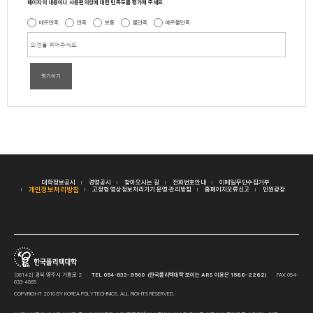
페이지의 내용이나 사용편의성에 대한 만족도를 평가해 주세요.
매우만족
만족
보통
불만족
매우불만족
평가하기
대학정보공시
경영공시
찾아오시는 길
전화번호안내
이메일무단수집거부
개인정보처리방침
고정형 영상정보처리기기 운영·관리방침
홈페이지오류신고
민원광장
[36142] 경북 영주시 가흥로 2
TEL 054-633-9500 (한국폴리텍대학 보이는 ARS 이용은 1588-2282)
FAX 054-
633-4865
COPYRIGHT 2010 BY KOREA POLYTECHNICS. ALL RIGHTS RESERVED.