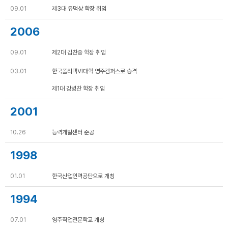
09.01
제3대 유덕상 학장 취임
2006
09.01
제2대 김찬중 학장 취임
03.01
한국폴리텍Ⅵ대학 영주캠퍼스로 승격
제1대 강병찬 학장 취임
2001
10.26
능력개발센터 준공
1998
01.01
한국산업인력공단으로 개칭
1994
07.01
영주직업전문학교 개칭