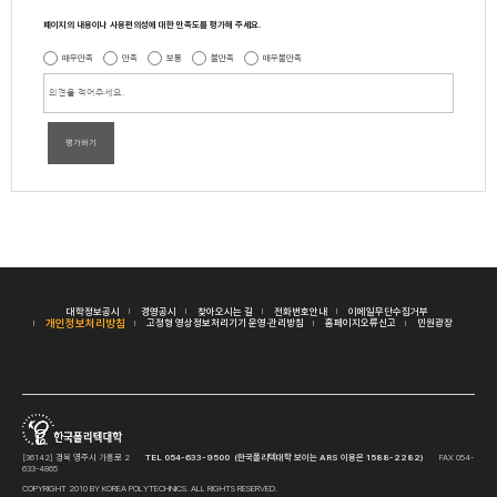
페이지의 내용이나 사용편의성에 대한 만족도를 평가해 주세요.
매우만족
만족
보통
불만족
매우불만족
평가하기
대학정보공시
경영공시
찾아오시는 길
전화번호안내
이메일무단수집거부
개인정보처리방침
고정형 영상정보처리기기 운영·관리방침
홈페이지오류신고
민원광장
[36142] 경북 영주시 가흥로 2
TEL 054-633-9500 (한국폴리텍대학 보이는 ARS 이용은 1588-2282)
FAX 054-
633-4865
COPYRIGHT 2010 BY KOREA POLYTECHNICS. ALL RIGHTS RESERVED.