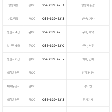
행정처장
강OO
054-639-4204
행정처 총괄
시설팀장
채OO
054-639-4213
냉난방기사
일반직 4급
윤OO
054-639-4208
구매, 계약
일반직 6급
안OO
054-639-4210
인사, 서무
일반직 6급
황OO
054-639-4207
회계, 급여
대학운영직
김OO
환경매니저
대학운영직
김OO
경비원
대학운영직
김OO
054-639-4213
전기기사