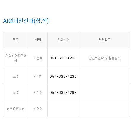
AI설비안전과(학.전)
직위
성명
전화번호
담당업무
AI설비안전학과
이현석
054-639-4235
안전보건학, 위험성평가
장
교수
권윤하
054-639-4230
교수
박선진
054-639-4263
산학겸임교원
김상진