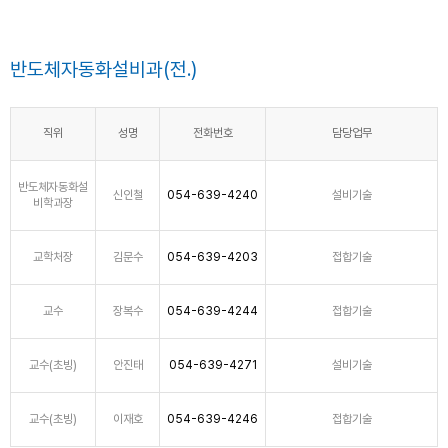
반도체자동화설비과(전.)
직위
성명
전화번호
담당업무
반도체자동화설
신인철
054-639-4240
설비기술
비학과장
교학처장
김문수
054-639-4203
접합기술
교수
장복수
054-639-4244
접합기술
교수(초빙)
안진태
054-639-4271
설비기술
교수(초빙)
이재호
054-639-4246
접합기술