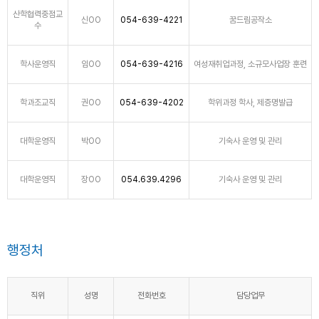
산학협력중점교
신OO
054-639-4221
꿈드림공작소
수
학사운영직
임OO
054-639-4216
여성재취업과정, 소규모사업장 훈련
학과조교직
권OO
054-639-4202
학위과정 학사, 제증명발급
대학운영직
박OO
기숙사 운영 및 관리
대학운영직
장OO
054.639.4296
기숙사 운영 및 관리
행정처
직위
성명
전화번호
담당업무