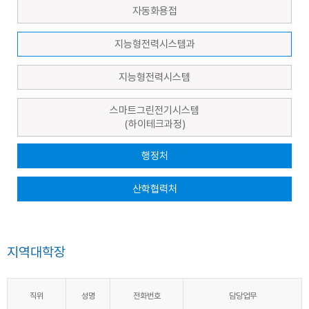
자동화용접
지능형전력시스템과
지능형전력시스템
스마트그린전기시스템
(하이테크과정)
행정처
산학협력처
지역대학장
직위
성명
전화번호
담당업무