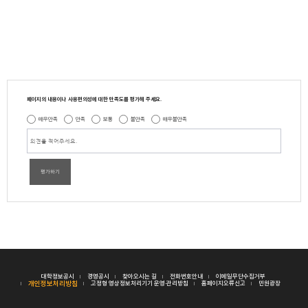
페이지의 내용이나 사용편의성에 대한 만족도를 평가해 주세요.
매우만족
만족
보통
불만족
매우불만족
평가하기
대학정보공시
경영공시
찾아오시는 길
전화번호안내
이메일무단수집거부
개인정보처리방침
고정형 영상정보처리기기 운영·관리방침
홈페이지오류신고
민원광장