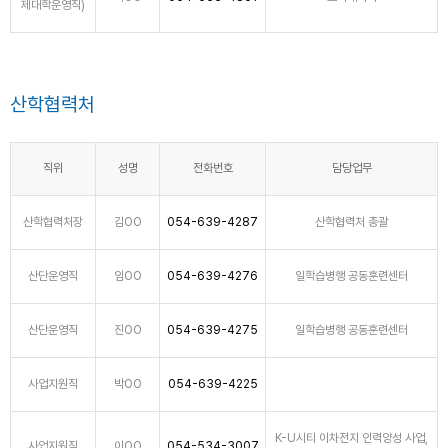
제대학운영직)
산학협력처
직위
성명
전화번호
담당업무
산학협력처장
김OO
054-639-4287
산학협력처 총괄
산단운영직
임OO
054-639-4276
일학습병행 공동훈련센터
산단운영직
진OO
054-639-4275
일학습병행 공동훈련센터
사업지원직
박OO
054-639-4225
K-U시티 이차전지 인력양성 사업,
사업지원직
이OO
054-534-3007