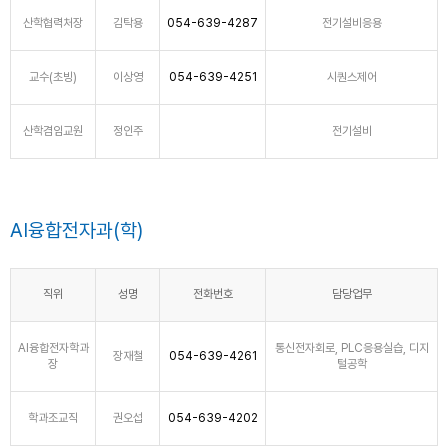
산학협력처장
김탁용
054-639-4287
전기설비응용
교수(초빙)
이상영
054-639-4251
시퀀스제어
산학겸임교원
정인주
전기설비
AI융합전자과(학)
직위
성명
전화번호
담당업무
AI융합전자학과
통신전자회로, PLC응용실습, 디지
장재철
054-639-4261
장
털공학
학과조교직
권오섭
054-639-4202