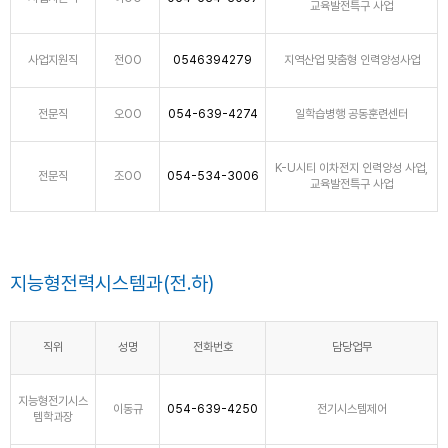
교육발전특구 사업
사업지원직
전OO
0546394279
지역산업 맞춤형 인력양성사업
전문직
오OO
054-639-4274
일학습병행 공동훈련센터
K-U시티 이차전지 인력양성 사업,
전문직
조OO
054-534-3006
교육발전특구 사업
지능형전력시스템과(전.하)
직위
성명
전화번호
담당업무
지능형전기시스
이동규
054-639-4250
전기시스템제어
템학과장