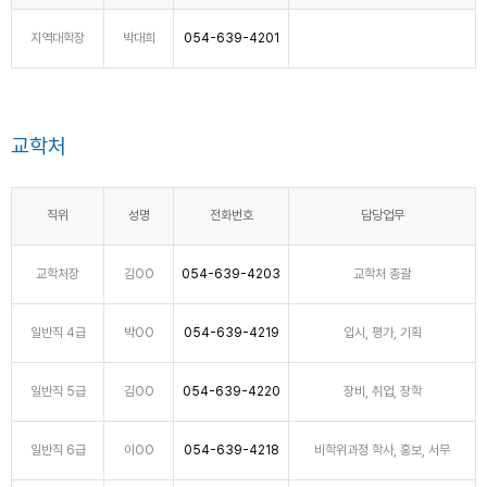
지역대학장
박대희
054-639-4201
교학처
직위
성명
전화번호
담당업무
교학처장
김OO
054-639-4203
교학처 총괄
일반직 4급
박OO
054-639-4219
입시, 평가, 기획
일반직 5급
김OO
054-639-4220
장비, 취업, 장학
일반직 6급
이OO
054-639-4218
비학위과정 학사, 홍보, 서무