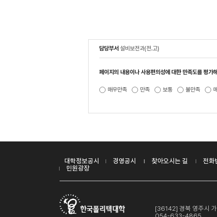
담당부서
설비보전과(전.고)
페이지의 내용이나 사용편의성에 대한 만족도를 평가해
매우만족
만족
보통
불만족
대학정보공시
경영공시
찾아오시는 길
전화
민원광장
[36142] 경북 영주
054-633-4865