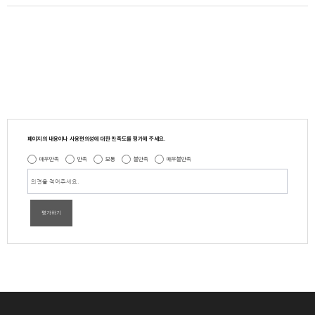
페이지의 내용이나 사용편의성에 대한 만족도를 평가해 주세요.
매우만족
만족
보통
불만족
매우불만족
평가하기