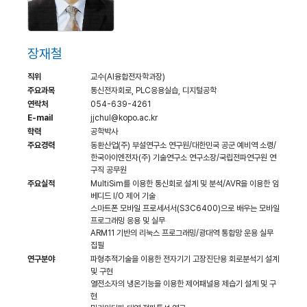
장재철
직위
교수(AI융합전자학과장)
주요과목
통신전자회로, PLC응용실습, 디지털공학
연락처
054-639-4261
E-mail
jjchul@kopo.ac.kr
학력
공학박사
주요경력
동환산업(주) 부설연구소 연구원/대한민국 공군 예비역 소령/
한국아이엔전자(주) 기술연구소 연구소장/국립전파연구원 연
구직 공무원
주요실적
MultiSim를 이용한 통신회로 설계 및 분석/AVR을 이용한 임
베디드 I/O 제어 기술
스마트폰 모바일 프로세서서(S3C6400)으로 배우는 모바일
프로그래밍 응용 및 실무
ARM11 기반의 리눅스 프로그래밍/광대역 통합망 운용 실무
집필
연구분야
파형추적기술을 이용한 전자기기 고장진단용 회로분석기 설계
및 구현
열전소자의 냉온기능을 이용한 제어패널용 제습기 설계 및 구
현