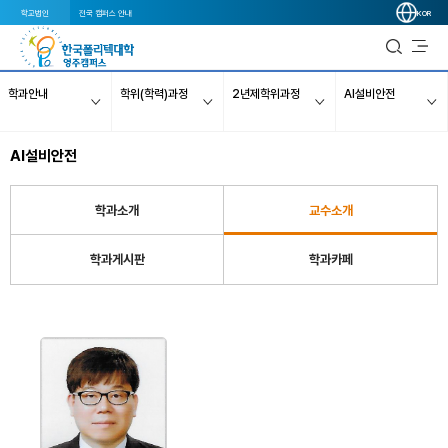
학교법인
전국 캠퍼스 안내
KOR
학과안내
학위(학력)과정
2년제학위과정
AI설비안전
AI설비안전
학과소개
교수소개
학과게시판
학과카페