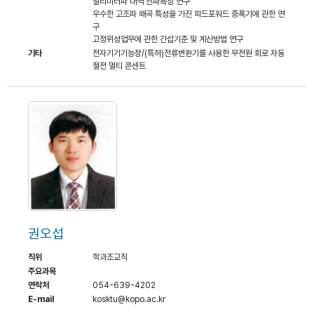
밀리미터파 대역 전파특성 연구
우수한 고조파 왜곡 특성을 가진 피드포워드 증폭기에 관한 연
구
고정위성업무에 관한 간섭기준 및 계산방법 연구
기타
전자기기기능장/(특허)전류변환기를 사용한 무전원 회로 자동
절전 멀티 콘센트
권오섭
직위
학과조교직
주요과목
연락처
054-639-4202
E-mail
kosktu@kopo.ac.kr