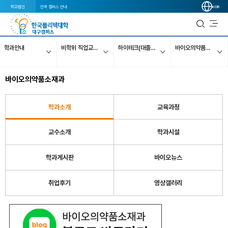
학교법인
전국 캠퍼스 안내
KOR
학과안내
비학위 직업교육과정
하이테크(대졸자)과정
바이오의약품소재과
바이오의약품소재과
학과소개
교육과정
교수소개
학과시설
학과게시판
바이오뉴스
취업후기
영상갤러리