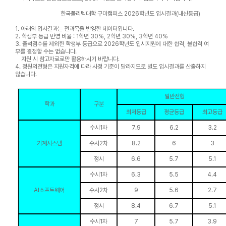
한국폴리텍대학 구미캠퍼스
2026학년도 입시결과(내신등급)
1. 아래의 입시결과는 전과목을 반영한 데이터입니다.
2. 학생부 등급 반영 비율 : 1학년 30%, 2학년 30%, 3학년 40%
3. 출석점수를 제외한 학생부 등급으로 2026학년도 입시지원에 대한 합격, 불합격 여
부를 결정할 수는 없습니다.
지원 시 참고자료로만 활용하시기 바랍니다.
4. 정원외전형은 지원자격에 따라 사정 기준이 달라지므로 별도 입시결과를 산출하지
않습니다.
일반전형
학과
구분
최저등급
평균등급
최고등급
수시1차
7.9
6.2
3.2
기계시스템
수시2차
8.2
6
3
정시
6.6
5.7
5.1
수시1차
6.3
5.5
4.4
AI소프트웨어
수시2차
9
5.6
2.7
정시
8.4
6.7
5.1
수시1차
7
5.7
3.9