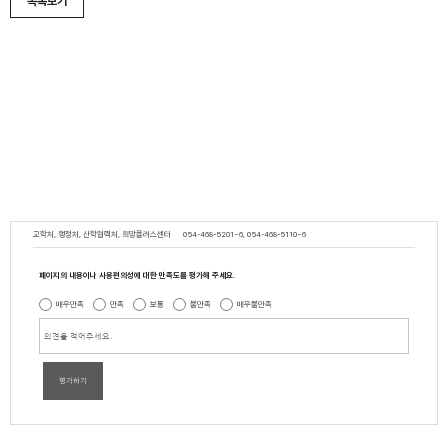
목록보기
교학처, 행정처, 산학협력처, 희망플러스센터
054-468-5201~6, 054-468-5110~6
페이지의 내용이나 사용편의성에 대한 만족도를 평가해 주세요.
매우만족
만족
보통
불만족
매우불만족
평가하기