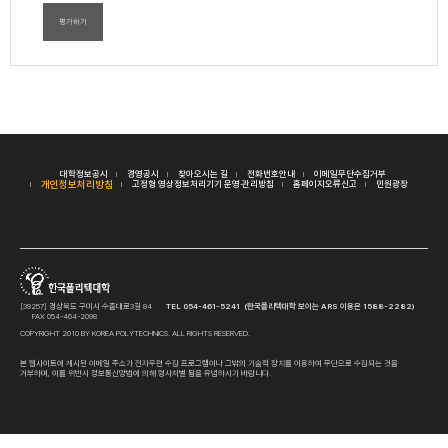
평가하기
대학정보공시
경영공시
찾아오시는 길
전화번호안내
이메일무단수집거부
개인정보처리방침
고정형 영상정보처리기기 운영·관리방침
홈페이지오류신고
민원광장
[39257] 경상북도 구미시 수출대로3길 84
TEL 054-461-5241 (한국폴리텍대학 보이는 ARS 이용은 1588-2282)
FAX 054-464-2098
COPYRIGHT 2010 BY KOREA POLYTECHNICS. ALL RIGHTS RESERVED.
본 웹사이트에 게시된 이메일 주소가 전자우편 수집 프로그램이나 그밖의 기술적 장치를 이용하여 무단으로 수집되는 것을
거부하며, 이를 위반시 정보통신망법에 의해 형사처벌 됨을 유념하시기 바랍니다.