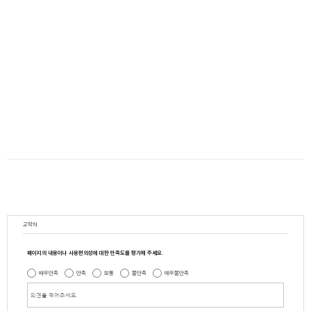
교학처
페이지의 내용이나 사용편의성에 대한 만족도를 평가해 주세요.
매우만족
만족
보통
불만족
매우불만족