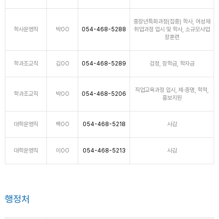
중장년특화과정(집중) 학사, 여성재
학사운영직
박OO
054-468-5288
취업과정 입시 및 학사, 소규모사업
장훈련
학과조교직
김OO
054-468-5289
검정, 장학금, 학자금
직업교육과정 입시, 제·증명, 학적,
학과조교직
박OO
054-468-5206
홍보지원
대학운영직
백OO
054-468-5218
사감
대학운영직
이OO
054-468-5213
사감
행정처