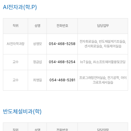
AI전자과(학.P)
직위
성명
전화번호
담당업무
전자회로실습, 반도체설계기초실습,
AI전자학과장
성영모
054-468-5258
센서회로실습, 자동제어실습
교수
정금섭
054-468-5254
IoT실습, AI소프트웨어활용및코딩
프로그래밍언어실습, 전기공학, 마이
교수
최영길
054-468-5281
크로프세서실습
반도체설비과(학)
직위
성명
전화번호
담당업무