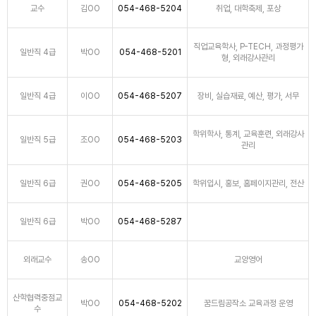
교수
김OO
054-468-5204
취업, 대학축제, 포상
직업교육학사, P-TECH, 과정평가
일반직 4급
박OO
054-468-5201
형, 외래강사관리
일반직 4급
이OO
054-468-5207
장비, 실습재료, 예산, 평가, 서무
학위학사, 통계, 교육훈련, 외래강사
일반직 5급
조OO
054-468-5203
관리
일반직 6급
권OO
054-468-5205
학위입시, 홍보, 홈페이지관리, 전산
일반직 6급
박OO
054-468-5287
외래교수
송OO
교양영어
산학협력중점교
박OO
054-468-5202
꿈드림공작소 교육과정 운영
수