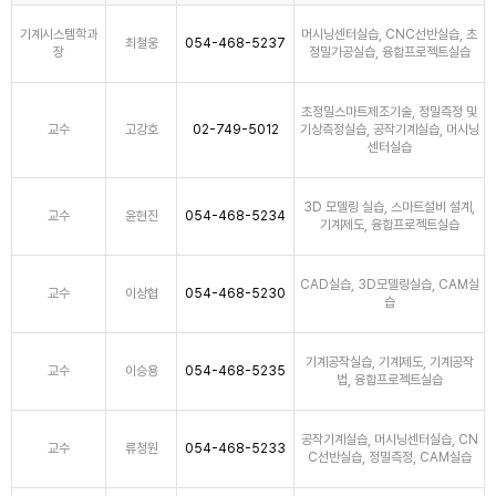
기계시스템학과
머시닝센터실습, CNC선반실습, 초
최철웅
054-468-5237
장
정밀가공실습, 융합프로젝트실습
초정밀스마트제조기술, 정밀측정 및
교수
고강호
02-749-5012
기상측정실습, 공작기계실습, 머시닝
센터실습
3D 모델링 실습, 스마트설비 설계,
교수
윤현진
054-468-5234
기계제도, 융합프로젝트실습
CAD실습, 3D모델링실습, CAM실
교수
이상협
054-468-5230
습
기계공작실습, 기계제도, 기계공작
교수
이승용
054-468-5235
법, 융합프로젝트실습
공작기계실습, 머시닝센터실습, CN
교수
류청원
054-468-5233
C선반실습, 정밀측정, CAM실습