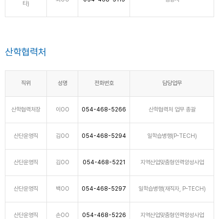
타)
산학협력처
직위
성명
전화번호
담당업무
산학협력처장
이OO
054-468-5266
산학협력처 업무 총괄
산단운영직
김OO
054-468-5294
일학습병행(P-TECH)
산단운영직
김OO
054-468-5221
지역산업맞춤형인력양성사업
산단운영직
백OO
054-468-5297
일학습병행(재직자, P-TECH)
산단운영직
손OO
054-468-5226
지역산업맞춤형인력양성사업