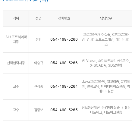
직위
성명
전화번호
담당업무
프로그래밍언어실습, C#프로그래
AI소프트웨어학
정헌
054-468-5260
밍, 임베디드프로그래밍, 데이터베이
과장
스
AI Vision, 스마트팩토리 공정제어,
산학협력처장
이승규
054-468-5266
X-SCADA, 3D모델링
Java프로그래밍, 알고리즘, 운영체
교수
권상홍
054-468-5264
제, 블록코딩, 데이터베이스실습, 빅
데이터실습
정보통신개론, 운영체제실습, 컴퓨터
교수
김종보
054-468-5265
네트워크, 네트워크실습