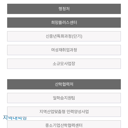
행정처
희망플러스센터
신중년특화과정(단기)
여성재취업과정
소규모사업장
산학협력처
일학습지원팀
지역산업맞춤형 인력양성사업
지역대학장
중소기업산학협력센터