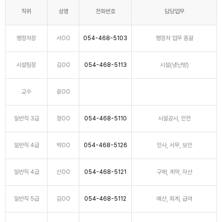
직위
성명
전화번호
담당업무
행정처장
서OO
054-468-5103
행정처 업무 총괄
시설팀장
김OO
054-468-5113
시설(냉난방)
교수
윤OO
일반직 3급
정OO
054-468-5110
시설공사, 안전
일반직 4급
박OO
054-468-5126
인사, 서무, 보안
일반직 4급
신OO
054-468-5121
구매, 계약, 자산
일반직 5급
김OO
054-468-5112
예산, 회계, 급여