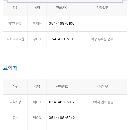
직위
성명
전화번호
담당업무
지역대학장
최재윤
054-468-5100
사회복무요원
구OO
054-468-5101
학장 부속실 업무
교학처
직위
성명
전화번호
담당업무
교학처장
이OO
054-468-5102
교학처 업무 총괄
교수
박OO
054-468-5242