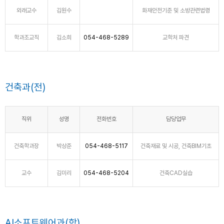
외래교수
김원수
화재안전기준 및 소방관련법령
학과조교직
김소희
054-468-5289
교학처 파견
건축과(전)
직위
성명
전화번호
담당업무
건축학과장
박상준
054-468-5117
건축재료 및 시공, 건축BIM기초
교수
김미리
054-468-5204
건축CAD실습
AI소프트웨어과(학)