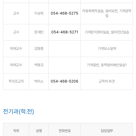
자동화제작실습, 설비보전, 기계공작
교수
이성희
054-468-5275
법
교수
장재민
054-468-5271
기계장치정비실습, 설비진단실습
외래교수
김형종
기계요소설계
외래교수
박형규
기계일반, 동력설비배선실습1
학과조교직
박미소
054-468-5206
교학처 파견
전기과(학.전)
직위
성명
전화번호
담당업무