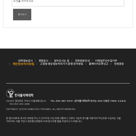
평가하기
대학정보공시
경영공시
찾아오시는 길
전화번호안내
이메일무단수집거부
개인정보처리방침
고정형 영상정보처리기기 운영·관리방침
홈페이지오류신고
민원광장
[39257] 경상북도 구미시 수출대로3길 84
TEL 054-461-5241 (한국폴리텍대학 보이는 ARS 이용은 1588-2282)
FAX 054-464-2098
COPYRIGHT 2010 BY KOREA POLYTECHNICS. ALL RIGHTS RESERVED.
본 웹사이트에 게시된 이메일 주소가 전자우편 수집 프로그램이나 그밖의 기술적 장치를 이용하여 무단으로 수집되는 것을
거부하며, 이를 위반시 정보통신망법에 의해 형사처벌 됨을 유념하시기 바랍니다.