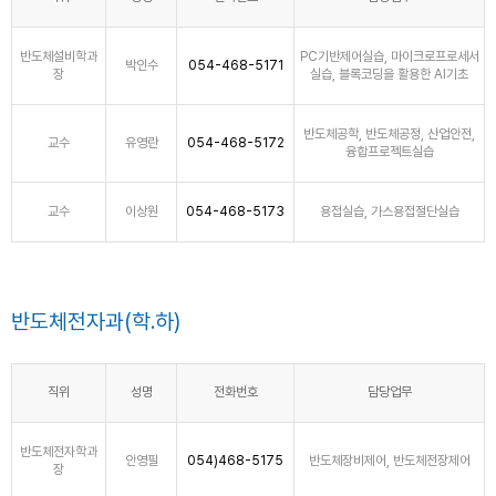
반도체설비학과
PC기반제어실습, 마이크로프로세서
박인수
054-468-5171
장
실습, 블록코딩을 활용한 AI기초
반도체공학, 반도체공정, 산업안전,
교수
유영란
054-468-5172
융합프로젝트실습
교수
이상원
054-468-5173
용접실습, 가스용접절단실습
반도체전자과(학.하)
직위
성명
전화번호
담당업무
반도체전자학과
안영필
054)468-5175
반도체장비제어, 반도체전장제어
장