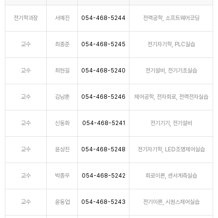
전기학과장
서예진
054-468-5244
전력공학, 소프트웨어코딩
교수
최종준
054-468-5245
전기자기학, PLC실습
교수
최현길
054-468-5240
전기설비, 전기기초실습
교수
김남훈
054-468-5246
제어공학, 전자회로, 전력전자실습
교수
신동화
054-468-5241
전기기기, 전기설비
교수
윤상진
054-468-5248
전기자기학, LED조명제어실습
교수
박종우
054-468-5242
회로이론, 센서계측실습
교수
윤동업
054-468-5243
전기이론, 시퀀스제어실습