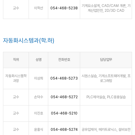
기계요소설계, CAD/CAM 개론, 기
교수
이학선
054-468-5238
계산업안전, 2D/3D CAD
자동화시스템과(학.하)
직위
성명
전화번호
담당업무
자동화시스템학
시퀀스실습, 기계소프트웨어개발, 프
이상희
054-468-5273
과장
로그래밍
교수
손덕수
054-468-5272
PLC제어실습, PLC응용실습
교수
이진호
054-468-5210
교수
윤홍식
054-468-5274
공유압제어, 메카트로닉스, 설비보전