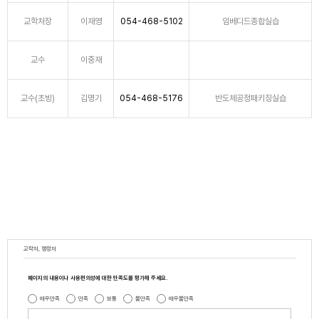
교학처장
이재영
054-468-5102
임베디드종합실습
교수
이충재
교수(초빙)
김명기
054-468-5176
반도체공정패키징실습
교학처, 행정처
페이지의 내용이나 사용편의성에 대한 만족도를 평가해 주세요.
매우만족
만족
보통
불만족
매우불만족