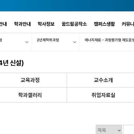
안내
학과안내
학사정보
꿈드림공작소
캠퍼스생활
커뮤
정
2년제학위과정
에너지재료 - 과정평가형 제도운
4년 신설)
교육과정
교수소개
학과갤러리
취업자료실