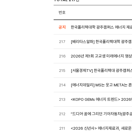
번호
공지
한국폴리텍대학 광주캠퍼스 에너지 재료
217
[베리타스알파] 한국폴리텍대학 광주캠
216
2026년 제1회 고교생 미래에너지 영
215
[서울경제TV] 한국폴리텍대 광주캠퍼스
214
[에너지데일리] MS는 웃고 META는 흔
213
<KOPO GEMs 에너지 트렌드> 202
212
“드디어 꿈에 그리던 기아자동차(광주공
211
<2026 신년사> 에너지재료과, 새로