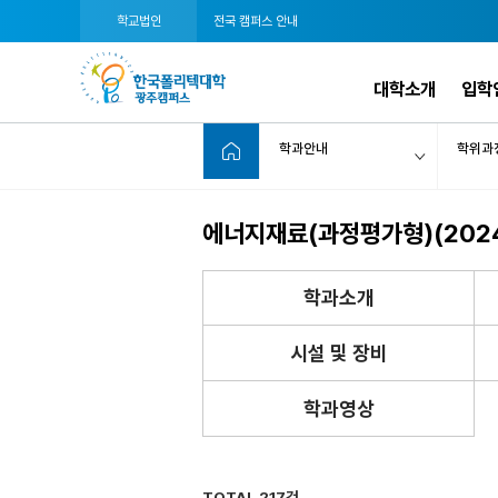
학교법인
전국 캠퍼스 안내
대학소개
입학
학과안내
학위과
에너지재료(과정평가형)(202
학과소개
시설 및 장비
학과영상
TOTAL 217건