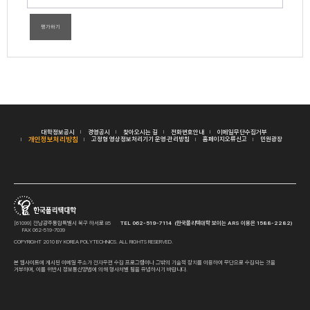
평가하기
대학정보공시
경영공시
찾아오시는 길
전화번호안내
이메일무단수집거부
개인정보처리방침
고정형 영상정보처리기기 운영·관리방침
홈페이지오류신고
민원광장
[61099] 전남광주통합특별시 북구 하서로 85
TEL 062-519-7114 (한국폴리텍대학 보이는 ARS 이용은 1588-2282)
FAX 062-519-7039
COPYRIGHT 2010 BY KOREA POLYTECHNICS. ALL RIGHTS RESERVED.
본 웹사이트에 게시된 이메일 주소가 전자우편 수집 프로그램이나 그밖의 기술적 장치를 이용하여 무단으로 수집되는 것을
거부하며, 이를 위반시 정보통신망법에 의해 형사처벌 됨을 유념하시기 바랍니다.