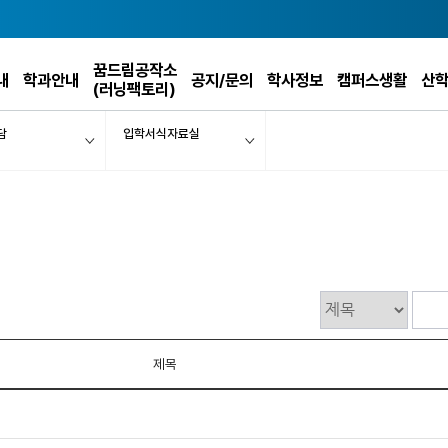
꿈드림공작소
내
학과안내
공지/문의
학사정보
캠퍼스생활
산
(러닝팩토리)
담
입학서식자료실
제목