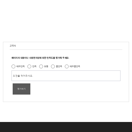
교학처
페이지의 내용이나 사용편의성에 대한 만족도를 평가해 주세요.
매우만족
만족
보통
불만족
매우불만족
평가하기