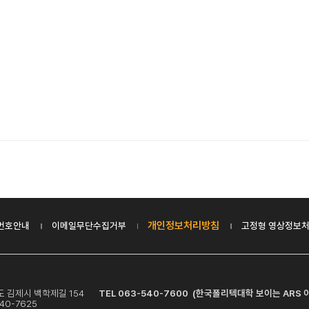
개인정보처리방침
번호안내
이메일무단수집거부
고정형 영상정보처
치도 김제시 백학제길 154
TEL 063-540-7600 (한국폴리텍대학 보이는 ARS 이
40-7625