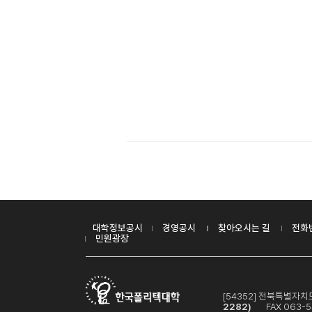
대학정보공시
경영공시
찾아오시는 길
전화
민원광장
[54352] 전북특별자
2282)
FAX 063-5