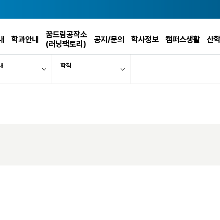
꿈드림공작소
내
학과안내
공지/문의
학사정보
캠퍼스생활
산
(러닝팩토리)
내
학칙