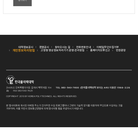
평가하기
대학정보공시
경영공시
찾아오시는 길
전화번호안내
이메일무단수집거부
개인정보처리방침
고정형 영상정보처리기기 운영·관리방침
홈페이지오류신고
민원광장
[54352] 전북특별자치도 김제시 백학제길 154
TEL 063-540-7600 (한국폴리텍대학 보이는 ARS 이용은 1588-228
2)
FAX 063-540-7625
COPYRIGHT 2010 BY KOREA POLYTECHNICS. ALL RIGHTS RESERVED.
본 웹사이트에 게시된 이메일 주소가 전자우편 수집 프로그램이나 그밖의 기술적 장치를 이용하여 무단으로 수집되는 것을
거부하며, 이를 위반시 정보통신망법에 의해 형사처벌 됨을 유념하시기 바랍니다.