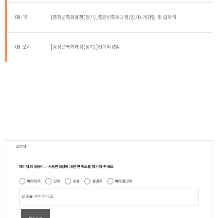
08-18
[중장년특화과정(장기)]중장년특화과정(장기) 개강일 및 입학식
08-27
[중장년특화과정(장기)]입학확정일
교학처
페이지의 내용이나 사용편의성에 대한 만족도를 평가해 주세요.
매우만족
만족
보통
불만족
매우불만족