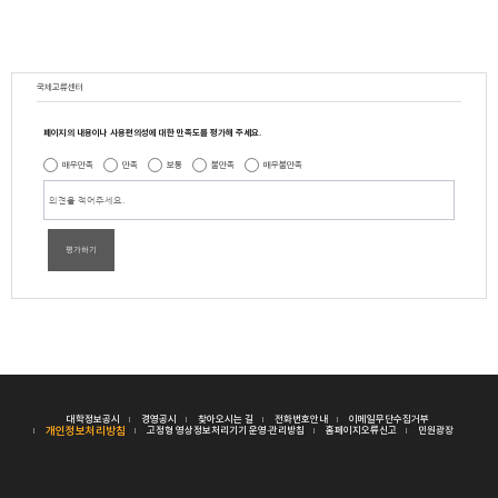
국제교류센터
페이지의 내용이나 사용편의성에 대한 만족도를 평가해 주세요.
매우만족
만족
보통
불만족
매우불만족
평가하기
대학정보공시
경영공시
찾아오시는 길
전화번호안내
이메일무단수집거부
개인정보처리방침
고정형 영상정보처리기기 운영·관리방침
홈페이지오류신고
민원광장