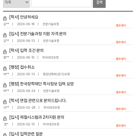
검색
[학사] 안녕하세요
김**
2026-06-18
전문기술과정
접수대기
[입시] 전문기술과정 지원 자격 문의
김**
2026-06-13
전문기술과정
접수대기
[학사] 입학 조건 문의
황**
2026-06-10
하이테크과정
접수대기
[행정] 접수취소
박**
2026-05-13
중장년특화(장기)과정
접수대기
[행정] 한국장학재단 학사정보 입력 요망
박**
2026-04-24
전문기술과정
접수대기
[학사] 면접 관련으로 문의드립니다.
이**
2026-02-28
하이테크과정
접수대기
[입시] 제철시스템과 2차지원 문의
정*
2026-02-15
하이테크과정
접수대기
[입시] 입학관련 질문