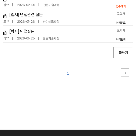
김**
2026-02-05
전문기술과정
접수대기
교학처
[입시] 면접관련 질문
조**
2026-01-26
하이테크과정
처리완료
교학처
[학사] 면접질문
이**
2026-01-25
전문기술과정
처리완료
글쓰기
1