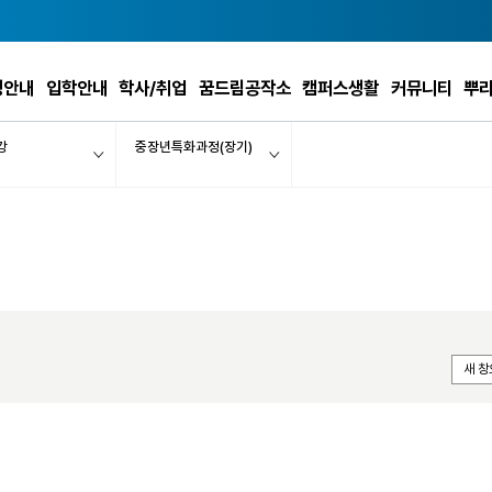
정안내
입학안내
학사/취업
꿈드림공작소
캠퍼스생활
커뮤니티
뿌
강
중장년특화과정(장기)
새 창