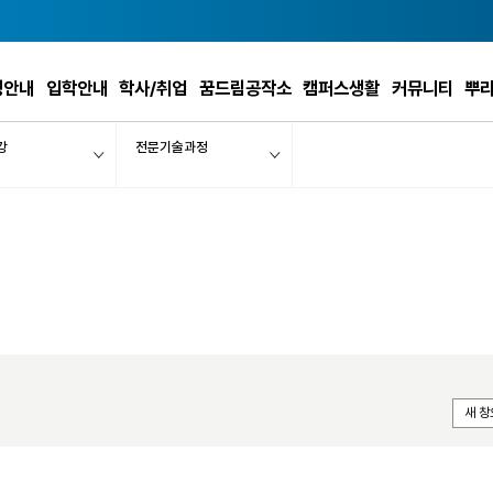
정안내
입학안내
학사/취업
꿈드림공작소
캠퍼스생활
커뮤니티
뿌
강
전문기술과정
새 창