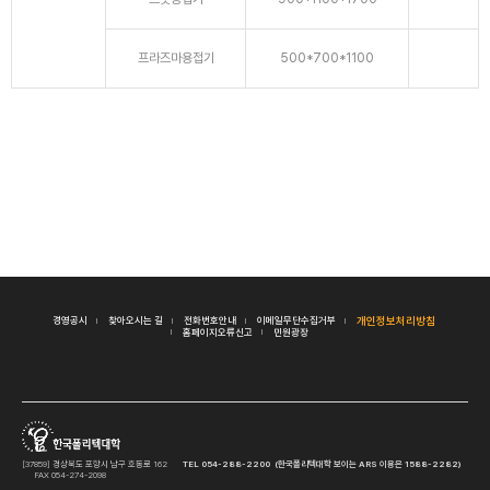
프라즈마용접기
500*700*1100
경영공시
찾아오시는 길
전화번호안내
이메일무단수집거부
개인정보처리방침
홈페이지오류신고
민원광장
[37859] 경상북도 포항시 남구 호동로 162
TEL 054-288-2200 (한국폴리텍대학 보이는 ARS 이용은 1588-2282)
FAX 054-274-2098