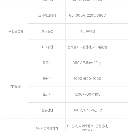
교류아크용접
60~300A, 220V/380V
복합용접실
CO2용접
350A이상
TIG용접
전자동TIG용접기, 2-3혼합용
절곡기
380V_7.5kw_10Hp
폴딩기
1600*600*1000
기계성형
포밍기
1200*700*1100
진동전단
380V_0.75kw_1Hp
G-센서, 자이로센서, 근접센서,
VR가상체험기기
IPD센서