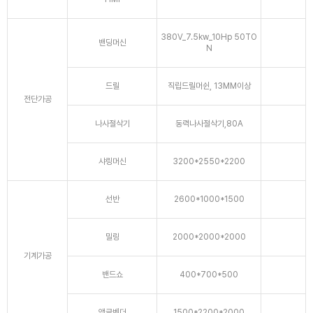
380V_7.5kw_10Hp 50TO
밴딩머신
N
드릴
직립드릴머쉰, 13MM이상
전단가공
나사절삭기
동력나사절삭기,80A
샤링머신
3200*2550*2200
선반
2600*1000*1500
밀링
2000*2000*2000
기계가공
밴드쇼
400*700*500
앵글벤더
1500*2200*2000