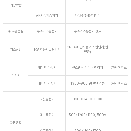
가상학습
AR가상학습기기
가상용접시뮬레이터
쿼츠용접실
수소가스용접기
수소가스용접기 셋트
YK-300반자동 가스절단기(절
가스절단
IK반자동가스절단기
단용)
레이저 마킹기
펄스방식 파이버 레이저
㈜레이저스
레이저
레이저 커팅기
1300*900 9t절단 가능
㈜레이저스
로봇용접기
3300*1400*1600
미그용접기
500*1200*1100, 500A
자동용접
스폿용접기
900*1100*1700