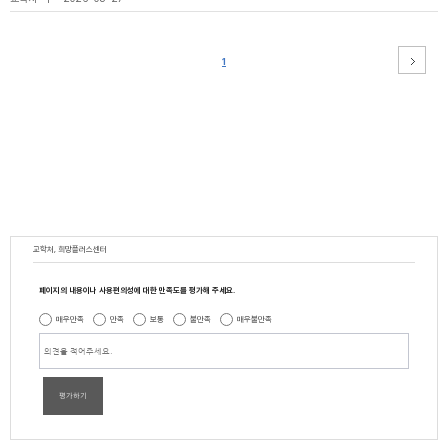
1
교학처, 희망플러스센터
페이지의 내용이나 사용편의성에 대한 만족도를 평가해 주세요.
매우만족
만족
보통
불만족
매우불만족
평가하기