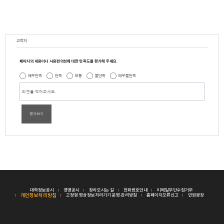
교학처
페이지의 내용이나 사용편의성에 대한 만족도를 평가해 주세요.
매우만족
만족
보통
불만족
매우불만족
평가하기
대학정보공시
경영공시
찾아오시는 길
전화번호안내
이메일무단수집거부
개인정보처리방침
고정형 영상정보처리기기 운영·관리방침
홈페이지오류신고
민원광장