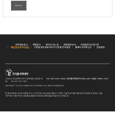
평가하기
대학정보공시
경영공시
찾아오시는 길
전화번호안내
이메일무단수집거부
개인정보처리방침
고정형 영상정보처리기기 운영·관리방침
홈페이지오류신고
민원광장
[46550] 부산광역시 북구 만덕대로155번길 99
TEL 051-330-7800 (한국폴리텍대학 보이는 ARS 이용은 1588-228
2)
FAX 051-332-4801
COPYRIGHT 2010 BY KOREA POLYTECHNICS. ALL RIGHTS RESERVED.
본 웹사이트에 게시된 이메일 주소가 전자우편 수집 프로그램이나 그밖의 기술적 장치를 이용하여 무단으로 수집되는 것을
거부하며, 이를 위반시 정보통신망법에 의해 형사처벌 됨을 유념하시기 바랍니다.