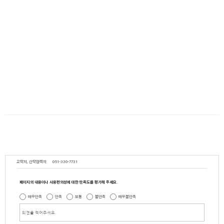
교학처, 산학협력처
051-330-7731
페이지의 내용이나 사용편의성에 대한 만족도를 평가해 주세요.
매우만족
만족
보통
불만족
매우불만족