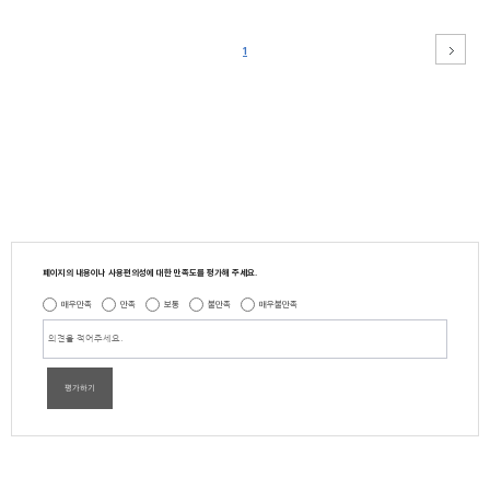
1
페이지의 내용이나 사용편의성에 대한 만족도를 평가해 주세요.
매우만족
만족
보통
불만족
매우불만족
평가하기