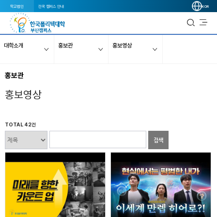
학교법인
전국 캠퍼스 안내
KOR
대학소개
홍보관
홍보영상
홍보관
홍보영상
TOTAL 42건
검색