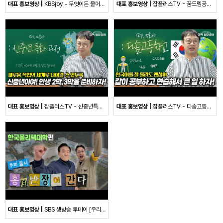
대표 홍보영상
KBSjoy - 무엇이든 물어보살 [강릉 산업잠수과]
대표 홍보영상
잡플러스TV - 꿈드림공작소
대표 홍보영상
잡플러스TV - 신중년특화과정
대표 홍보영상
잡플러스TV - 다솜고등학교
대표 홍보영상
SBS 생방송 투데이 [우리동네 홍보반장 in 한국폴리텍대학]