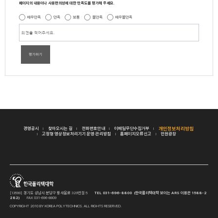
페이지의 내용이나 사용편의성에 대한 만족도를 평가해 주세요.
매우만족
만족
보통
불만족
매우불만족
평가하기
경영공시
찾아오시는 길
전화번호안내
이메일무단수집거부
개인정보처리방침
고정형 영상정보처리기기 운영·관리방침
홈페이지오류신고
민원광장
[13590] 경기도 성남시 분당구 황새울로 329번길 5
TEL 031-696-8800 (한국폴리텍대학 보이는 ARS 이용은 1588-2
282)
FAX 031-696-8809
COPYRIGHT 2010 BY KOREA POLYTECHNICS. ALL RIGHTS RESERVED.