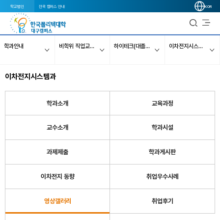
학교법인
전국 캠퍼스 안내
KOR
학과안내
비학위 직업교육과정
하이테크(대졸자)과정
이차전지시스템과
이차전지시스템과
학과소개
교육과정
교수소개
학과시설
과제제출
학과게시판
이차전지 동향
취업우수사례
영상갤러리
취업후기