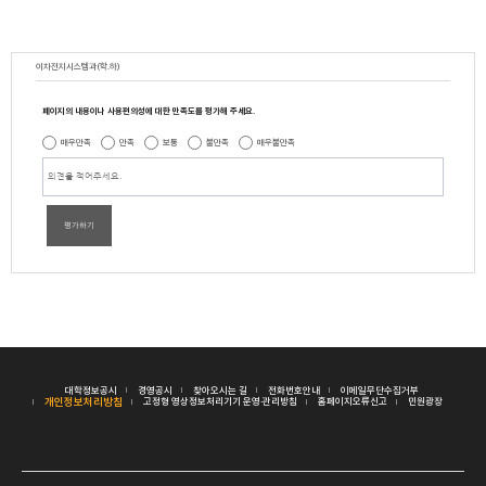
이차전지시스템과(학.하)
페이지의 내용이나 사용편의성에 대한 만족도를 평가해 주세요.
매우만족
만족
보통
불만족
매우불만족
평가하기
대학정보공시
경영공시
찾아오시는 길
전화번호안내
이메일무단수집거부
개인정보처리방침
고정형 영상정보처리기기 운영·관리방침
홈페이지오류신고
민원광장