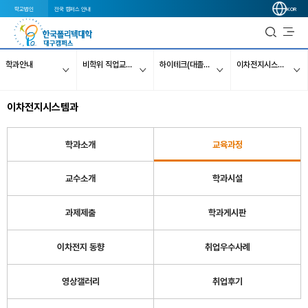
학교법인
전국 캠퍼스 안내
KOR
학과안내
비학위 직업교육과정
하이테크(대졸자)과정
이차전지시스템과
이차전지시스템과
학과소개
교육과정
교수소개
학과시설
과제제출
학과게시판
이차전지 동향
취업우수사례
영상갤러리
취업후기