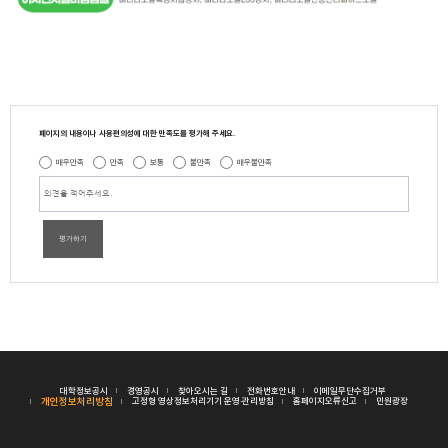
페이지의 내용이나 사용편의성에 대한 만족도를 평가해 주세요.
매우만족
만족
보통
불만족
매우불만족
평가하기
대학정보공시
경영공시
찾아오시는 길
전화번호안내
이메일무단수집거부
개인정보처리방침
고정형 영상정보처리기기 운영·관리방침
홈페이지오류신고
민원광장