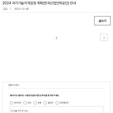
2024 국가기술자격검정 계획(한국산업인력공단) 안내
교감
2023-12-08
글쓰기
1
컴퓨터기계과
페이지의 내용이나 사용편의성에 대한 만족도를 평가해 주세요.
매우만족
만족
보통
불만족
매우불만족