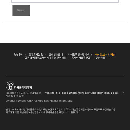
평가하기
경영공시
찾아오시는 길
전화번호안내
이메일무단수집거부
개인정보처리방침
고정형 영상정보처리기기 운영·관리방침
홈페이지오류신고
민원광장
[27205] 충청북도 제천시 원강저로 94
TEL 043-649-2800 (한국폴리텍대학 보이는 ARS 이용은 1588-2282)
F
AX 043-649-2819
COPYRIGHT 2010 BY KOREA POLYTECHNICS. ALL RIGHTS RESERVED.
본 웹사이트에 게시된 이메일 주소가 전자우편 수집 프로그램이나 그밖의 기술적 장치를 이용하여 무단으로 수집되는 것을
거부하며, 이를 위반시 정보통신망법에 의해 형사처벌 됨을 유념하시기 바랍니다.