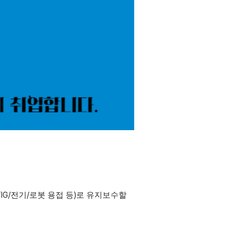
IG/
/
)
전기
로봇 용접 등
로 유지보수할