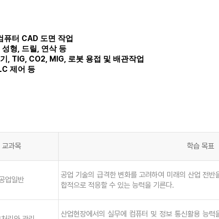
CAD
 컴퓨터
도면 작업
,
,
,
성형
드릴
연삭 등
, TIG, CO2, MIG,
기
로봇 용접 및 배관작업
LC
제어 등
교과목
학습 목표
공업 기술의 급격한 변화를 고려하여 미래의 산업 전반
공업일반
합적으로 적응할 수 있는 능력을 기른다.
산업현장에서의 실무에 컴퓨터 및 정보 통신활용 능력을
처리와 관리