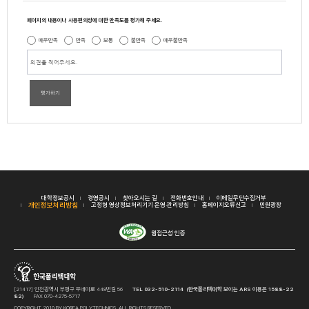
페이지의 내용이나 사용편의성에 대한 만족도를 평가해 주세요.
매우만족
만족
보통
불만족
매우불만족
평가하기
대학정보공시
경영공시
찾아오시는 길
전화번호안내
이메일무단수집거부
개인정보처리방침
고정형 영상정보처리기기 운영·관리방침
홈페이지오류신고
민원광장
웹접근성 인증
[21417] 인천광역시 부평구 무네미로 448번길 56
TEL 032-510-2114 (한국폴리텍대학 보이는 ARS 이용은 1588-22
82)
FAX 070-4275-5717
COPYRIGHT 2010 BY KOREA POLYTECHNICS. ALL RIGHTS RESERVED.