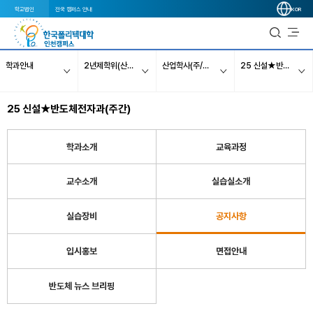
학교법인
전국 캠퍼스 안내
KOR
학과안내
2년제학위(산업학사 취득)
산업학사(주/야간)
25 신설★반도체전자과(주간)
25 신설★반도체전자과(주간)
학과소개
교육과정
교수소개
실습실소개
실습장비
공지사항
입시홍보
면접안내
반도체 뉴스 브리핑