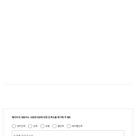
페이지의 내용이나 사용편의성에 대한 만족도를 평가해 주세요.
매우만족
만족
보통
불만족
매우불만족