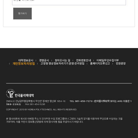
평가하기
대학정보공시
경영공시
찾아오시는 길
전화번호안내
이메일무단수집거부
개인정보처리방침
고정형 영상정보처리기기 운영·관리방침
홈페이지오류신고
민원광장
[58542] 전남광주통합특별시 무안군 청계면 영산로 1854-16
TEL 061-450-7370 (한국폴리텍대학 보이는 ARS 이용은 1
588-2282)
FAX 061-454-5236
COPYRIGHT 2010 BY KOREA POLYTECHNICS. ALL RIGHTS RESERVED.
본 웹사이트에 게시된 이메일 주소가 전자우편 수집 프로그램이나 그밖의 기술적 장치를 이용하여 무단으로 수집되는 것을
거부하며, 이를 위반시 정보통신망법에 의해 형사처벌 됨을 유념하시기 바랍니다.