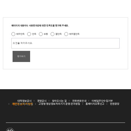
페이지의 내용이나 사용편의성에 대한 만족도를 평가해 주세요.
매우만족
만족
보통
불만족
매우불만족
평가하기
대학정보공시
경영공시
찾아오시는 길
전화번호안내
이메일무단수집거부
개인정보처리방침
고정형 영상정보처리기기 운영·관리방침
홈페이지오류신고
민원광장