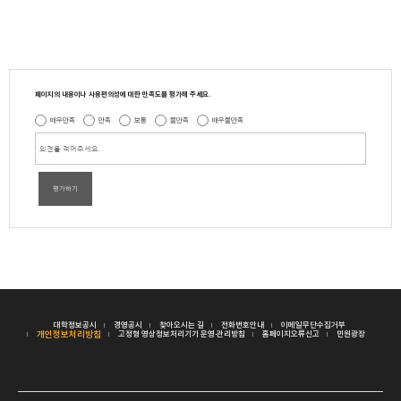
페이지의 내용이나 사용편의성에 대한 만족도를 평가해 주세요.
매우만족
만족
보통
불만족
매우불만족
평가하기
대학정보공시
경영공시
찾아오시는 길
전화번호안내
이메일무단수집거부
개인정보처리방침
고정형 영상정보처리기기 운영·관리방침
홈페이지오류신고
민원광장