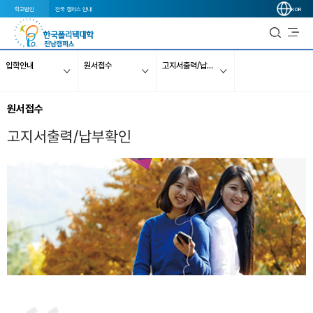
학교법인
전국 캠퍼스 안내
KOR
입학안내
원서접수
고지서출력/납부확인
원서접수
고지서출력/납부확인