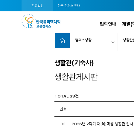
학교법인
전국 캠퍼스 안내
입학안내
계열(
캠퍼스생활
생활관(
생활관(기숙사)
생활관게시판
TOTAL 33건
번호
33
2026년 2학기 재(복)학생 생활관 입사