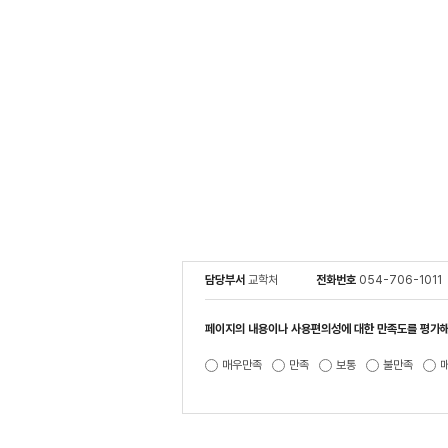
담당부서
교학처
전화번호
054-706-1011
페이지의 내용이나 사용편의성에 대한 만족도를 평가해
매우만족
만족
보통
불만족