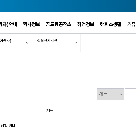
학과)안내
학사정보
꿈드림공작소
취업정보
캠퍼스생활
커뮤
기숙사)
생활관게시판
제목
 신청 안내