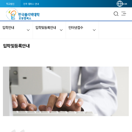
학교법인
전국 캠퍼스 안내
KOR
입학안내
입학및등록안내
인터넷접수
입학및등록안내