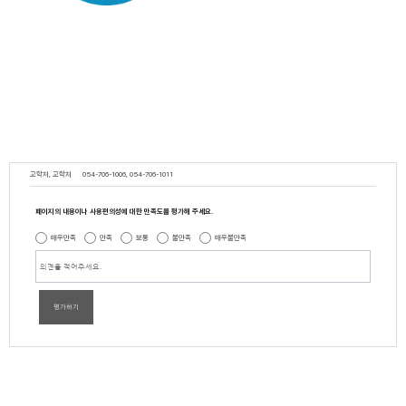
교학처, 교학처
054-706-1006, 054-706-1011
페이지의 내용이나 사용편의성에 대한 만족도를 평가해 주세요.
매우만족
만족
보통
불만족
매우불만족
평가하기