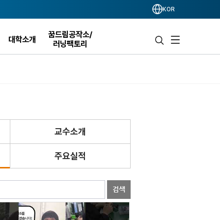
KOR
꿈드림공작소/
대학소개
러닝팩토리
교수소개
주요실적
검색