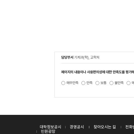
담당부서
기계과(학), 교학처
페이지의 내용이나 사용편의성에 대한 만족도를 평가해
매우만족
만족
보통
불만족
대학정보공시
경영공시
찾아오시는 길
전화
민원광장