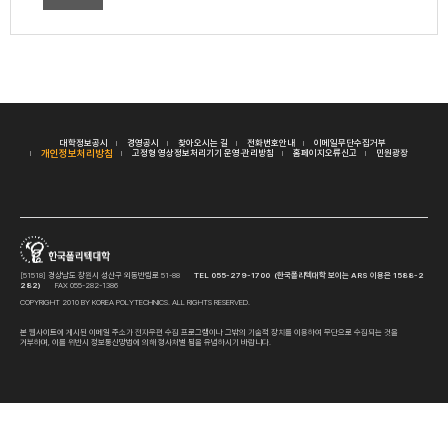
대학정보공시
경영공시
찾아오시는 길
전화번호안내
이메일무단수집거부
개인정보처리방침
고정형 영상정보처리기기 운영·관리방침
홈페이지오류신고
민원광장
[51518] 경상남도 창원시 성산구 외동반림로 51-88
TEL 055-279-1700 (한국폴리텍대학 보이는 ARS 이용은 1588-2
282)
FAX 055-282-1386
COPYRIGHT 2010 BY KOREA POLYTECHNICS. ALL RIGHTS RESERVED.
본 웹사이트에 게시된 이메일 주소가 전자우편 수집 프로그램이나 그밖의 기술적 장치를 이용하여 무단으로 수집되는 것을
거부하며, 이를 위반시 정보통신망법에 의해 형사처벌 됨을 유념하시기 바랍니다.