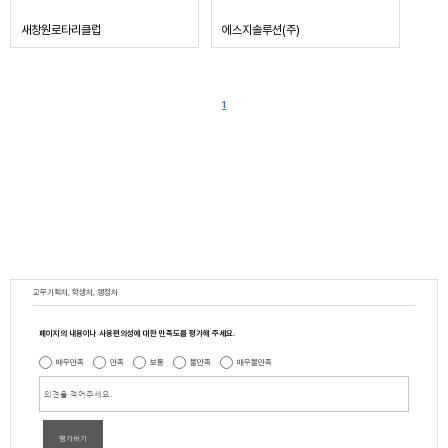
새창원로타리클럽
에스지솔루션(주)
1
교무기획처, 학생처, 행정처
페이지의 내용이나 사용편의성에 대한 만족도를 평가해 주세요.
매우만족
만족
보통
불만족
매우불만족
평가하기