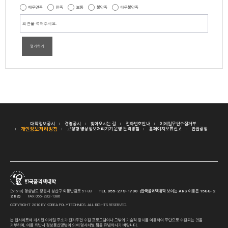
매우만족
만족
보통
불만족
매우불만족
평가하기
대학정보공시
경영공시
찾아오시는 길
전화번호안내
이메일무단수집거부
개인정보처리방침
고정형 영상정보처리기기 운영·관리방침
홈페이지오류신고
민원광장
[51518] 경상남도 창원시 성산구 외동반림로 51-88
TEL 055-279-1700 (한국폴리텍대학 보이는 ARS 이용은 1588-2
282)
FAX 055-282-1386
COPYRIGHT 2010 BY KOREA POLYTECHNICS. ALL RIGHTS RESERVED.
본 웹사이트에 게시된 이메일 주소가 전자우편 수집 프로그램이나 그밖의 기술적 장치를 이용하여 무단으로 수집되는 것을
거부하며, 이를 위반시 정보통신망법에 의해 형사처벌 됨을 유념하시기 바랍니다.