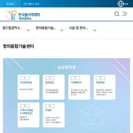
학교법인
전국 캠퍼스 안내
KOR
꿈드림공작소
창의융합기술센터
시설 및 장비소개
창의융합기술센터