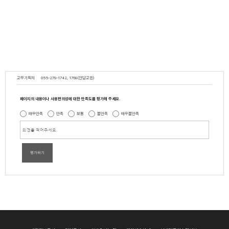
교무기획처
055-279-1742, 1768(전담교원)
페이지의 내용이나 사용편의성에 대한 만족도를 평가해 주세요.
매우만족
만족
보통
불만족
매우불만족
평가하기