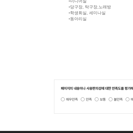
•
미디어실
•
당구장
,
탁구장
,
노래방
•
학생회실
,
세미나실
•
동아리실
페이지의 내용이나 사용편의성에 대한 만족도를 평가해
매우만족
만족
보통
불만족