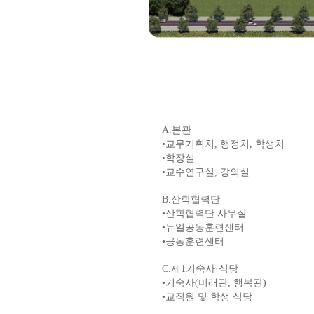
A.
본관
•
교무기획처
,
행정처
,
학생처
•
학장실
•
교수연구실
,
강의실
B.
산학협력단
•
산학협력단 사무실
•
듀얼공동훈련센터
•
공동훈련센터
C.
제
1
기숙사
·
식당
•
기숙사
(
미래관
,
행복관
)
•
교직원 및 학생 식당