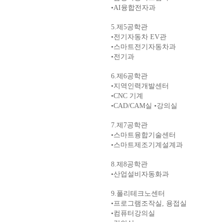
•AI융합전자과
5.
제
5
공학관
•
전기자동차
EV
관
•스마트전기
자동차과
•
전기과
6.
제
6
공학관
•
지역인력개발센터
•
CNC
기계
•
CAD/CAM
실
•
강의실
7.
제
7
공학관
•
스마트융합기술센터
•
스마트제조기계설계과
8.
제
8
공학관
•
산업설비자동화과
9.
폴리테크노센터
•
프로그램조작실
,
용접실
•
컴퓨터강의실