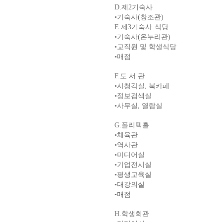
D.
제
2
기숙사
•
기숙사
(
창조관
)
E.
제
3
기숙사
·
식당
•
기숙사
(
온누리관
)
•
교직원 및 학생식당
•
매점
F.
도 서 관
•
시청각실
,
북카페
•
정보검색실
•
사무실
,
열람실
G.
폴리텍홀
•
체육관
•
역사관
•
미디어실
•
기업전시실
•
평생교육실
•
대강의실
•
매점
H.
학생회관