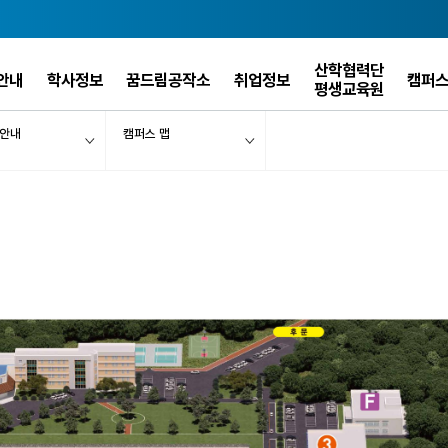
산학협력단
안내
학사정보
꿈드림공작소
취업정보
캠퍼
평생교육원
 안내
캠퍼스 맵