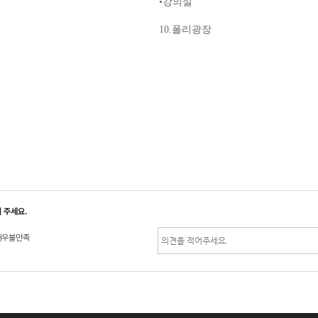
•
강의실
10.
폴리광장
 주세요.
매우불만족