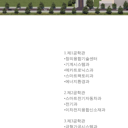
1.
제
1
공학관
•
창의융합기술센터
•
기계시스템과
•
메카트로닉스과
•
스마트팩토리과
•에너지환경과
2.
제
2
공학관
•스마트전기
자동차과
•
전기과
•이차전지융합신소재과
3.
제
3
공학관
•
금형가공시스템과