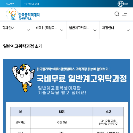
학교법인
전국 캠퍼스 안내
KOR
학과안내
비학위(직업교육)과정
일반계고위탁과정
과정안내
일반계고위탁과정 소개