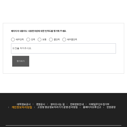
페이지의 내용이나 사용편의성에 대한 만족도를 평가해 주세요.
매우만족
만족
보통
불만족
매우불만족
평가하기
대학정보공시
경영공시
찾아오시는 길
전화번호안내
이메일무단수집거부
개인정보처리방침
고정형 영상정보처리기기 운영·관리방침
홈페이지오류신고
민원광장