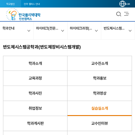
학교법인
전국 캠퍼스 안내
KOR
학과안내
하이테크(전문대졸이상/국비무료)
하이테크과정(주간)
반도체시스템공학과(반도체장비시스템개발)
반도체시스템공학과(반도체장비시스템개발)
학과소개
교수진소개
교육과정
학과홍보
학과사진
학과영상
취업정보
실습실소개
학과게시판
교수인터뷰