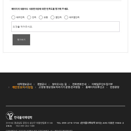
페이지의 내용이나 사용편의성에 대한 만족도를 평가해 주세요.
매우만족
만족
보통
불만족
매우불만족
평가하기
대학정보공시
경영공시
찾아오시는 길
전화번호안내
이메일무단수집거부
개인정보처리방침
고정형 영상정보처리기기 운영·관리방침
홈페이지오류신고
민원광장
[51518] 경상남도 창원시 성산구 외동반림로 51-88
TEL 055-279-1700 (한국폴리텍대학 보이는 ARS 이용은 1588-2
282)
FAX 055-282-1386
COPYRIGHT 2010 BY KOREA POLYTECHNICS. ALL RIGHTS RESERVED.