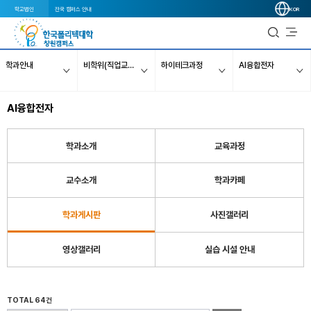
학교법인
전국 캠퍼스 안내
KOR
학과안내
비학위(직업교육)과정
하이테크과정
AI융합전자
AI융합전자
학과소개
교육과정
교수소개
학과카페
학과게시판
사진갤러리
영상갤러리
실습 시설 안내
TOTAL 64건