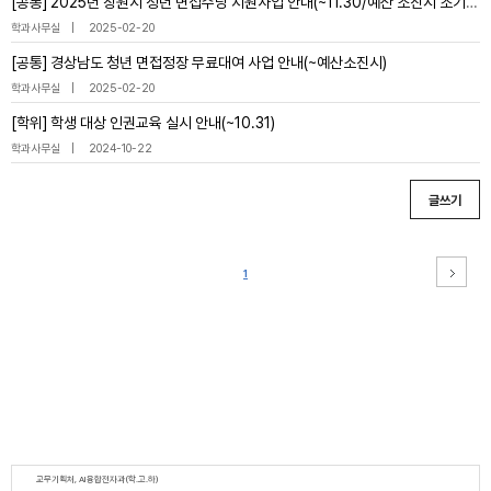
[공통] 2025년 창원시 청년 면접수당 지원사업 안내(~11.30/예산 소진시 조기 마감)
학과사무실
2025-02-20
[공통] 경상남도 청년 면접정장 무료대여 사업 안내(~예산소진시)
학과사무실
2025-02-20
[학위] 학생 대상 인권교육 실시 안내(~10.31)
학과사무실
2024-10-22
글쓰기
1
교무기획처, AI융합전자과(학.고.하)