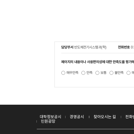
담당부서
반도체전기시스템과(학)
전화번호
0
페이지의 내용이나 사용편의성에 대한 만족도를 평가해
매우만족
만족
보통
불만족
대학정보공시
경영공시
찾아오시는 길
전화
민원광장