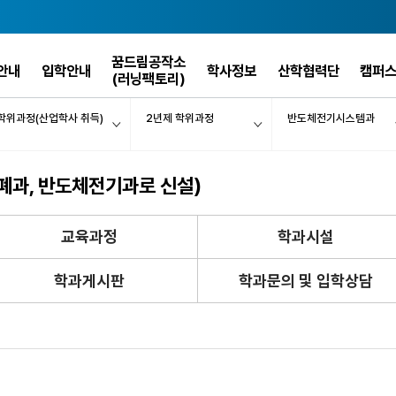
꿈드림공작소
안내
입학안내
학사정보
산학협력단
캠퍼
(러닝팩토리)
학위과정(산업학사 취득)
2년제 학위과정
반도체전기시스템과
폐과, 반도체전기과로 신설)
교육과정
학과시설
학과게시판
학과문의 및 입학상담